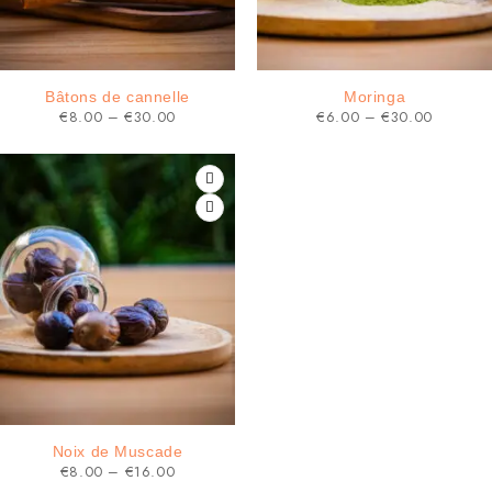
Bâtons de cannelle
Moringa
€
8.00
–
€
30.00
€
6.00
–
€
30.00
Noix de Muscade
€
8.00
–
€
16.00