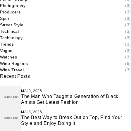
Photography
(3)
Producers
(3)
Sport
(3)
Street Style
(3)
Technical
(3)
Technology
(3)
Trends
(3)
Vogue
(3)
Watches
(3)
Wine Regions
(5)
Wine Travel
(3)
Recent Posts
MAI 9, 2025
The Man Who Taught a Generation of Black
Artists Get Latest Fashion
MAI 8, 2025
The Best Way to Break Out on Top, Find Your
Style and Enjoy Doing It