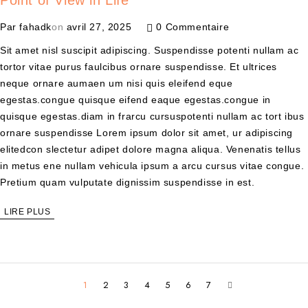
Point of View in Life
Par
fahadk
on
avril 27, 2025
0 Commentaire
Sit amet nisl suscipit adipiscing. Suspendisse potenti nullam ac
tortor vitae purus faulcibus ornare suspendisse. Et ultrices
neque ornare aumaen um nisi quis eleifend eque
egestas.congue quisque eifend eaque egestas.congue in
quisque egestas.diam in frarcu cursuspotenti nullam ac tort ibus
ornare suspendisse Lorem ipsum dolor sit amet, ur adipiscing
elitedcon slectetur adipet dolore magna aliqua. Venenatis tellus
in metus ene nullam vehicula ipsum a arcu cursus vitae congue.
Pretium quam vulputate dignissim suspendisse in est.
LIRE PLUS
1
2
3
4
5
6
7