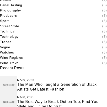
Panel Tasting
(5)
Photography
(3)
Producers
(3)
Sport
(3)
Street Style
(3)
Technical
(3)
Technology
(3)
Trends
(3)
Vogue
(3)
Watches
(3)
Wine Regions
(5)
Wine Travel
(3)
Recent Posts
MAI 9, 2025
The Man Who Taught a Generation of Black
Artists Get Latest Fashion
MAI 8, 2025
The Best Way to Break Out on Top, Find Your
Style and Enjoy Doing It