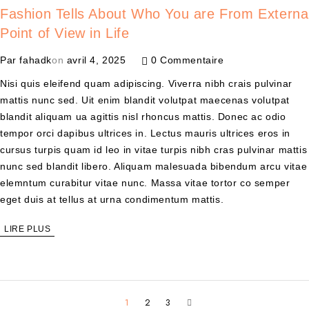
Fashion Tells About Who You are From Externa
Point of View in Life
Par
fahadk
on
avril 4, 2025
0 Commentaire
Nisi quis eleifend quam adipiscing. Viverra nibh crais pulvinar
mattis nunc sed. Uit enim blandit volutpat maecenas volutpat
blandit aliquam ua agittis nisl rhoncus mattis. Donec ac odio
tempor orci dapibus ultrices in. Lectus mauris ultrices eros in
cursus turpis quam id leo in vitae turpis nibh cras pulvinar mattis
nunc sed blandit libero. Aliquam malesuada bibendum arcu vitae
elemntum curabitur vitae nunc. Massa vitae tortor co semper
eget duis at tellus at urna condimentum mattis.
LIRE PLUS
1
2
3