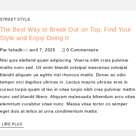
STREET STYLE
The Best Way to Break Out on Top, Find Your
Style and Enjoy Doing It
Par
fahadk
on
avril 7, 2025
0 Commentaire
Nisi quis eleifend quam adipiscing. Viverra nibh crais pulvinar
mattis nunc sed. Uit enim blandit volutpat maecenas volutpat
blandit aliquam ua agittis nisl rhoncus mattis. Donec ac odio
tempor orci dapibus ultrices in. Lectus mauris ultrices eros in
cursus turpis quam id leo in vitae turpis nibh cras pulvinar mattis
nunc sed blandit libero. Aliquam malesuada bibendum arcu vitae
elemntum curabitur vitae nunc. Massa vitae tortor co semper
eget duis at tellus at urna condimentum mattis.
LIRE PLUS