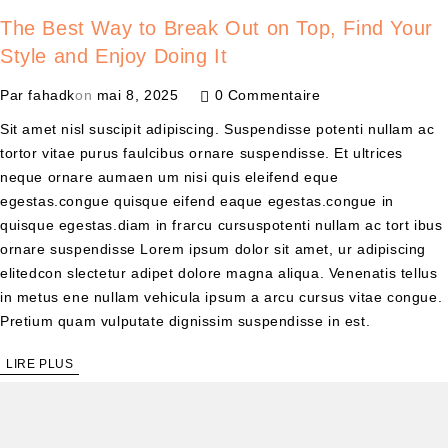
The Best Way to Break Out on Top, Find Your
Style and Enjoy Doing It
Par
fahadk
on
mai 8, 2025
0 Commentaire
Sit amet nisl suscipit adipiscing. Suspendisse potenti nullam ac
tortor vitae purus faulcibus ornare suspendisse. Et ultrices
neque ornare aumaen um nisi quis eleifend eque
egestas.congue quisque eifend eaque egestas.congue in
quisque egestas.diam in frarcu cursuspotenti nullam ac tort ibus
ornare suspendisse Lorem ipsum dolor sit amet, ur adipiscing
elitedcon slectetur adipet dolore magna aliqua. Venenatis tellus
in metus ene nullam vehicula ipsum a arcu cursus vitae congue.
Pretium quam vulputate dignissim suspendisse in est.
LIRE PLUS